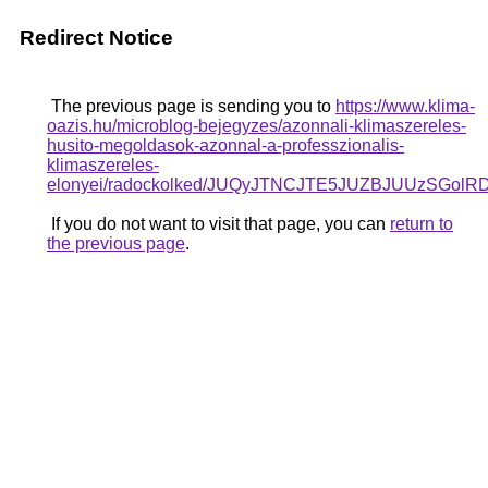
Redirect Notice
The previous page is sending you to
https://www.klima-
oazis.hu/microblog-bejegyzes/azonnali-klimaszereles-
husito-megoldasok-azonnal-a-professzionalis-
klimaszereles-
elonyei/radockolked/JUQyJTNCJTE5JUZBJUUzS
If you do not want to visit that page, you can
return to
the previous page
.