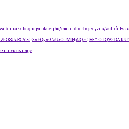
eb-marketing-ugynokseg.hu/microblog-bejegyzes/autofelvasar
0RCVEOSUxRCVGQSVEQyVGNiUxOUMlNjAlQzQlRkYlOTQ%3D/JU
he previous page
.